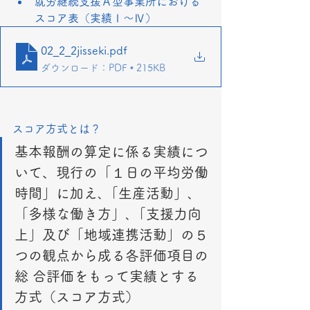
就労継続支援Ａ型事業所における
スコア表（実績Ⅰ～Ⅳ）
02_2_2jisseki
.pdf
ダウンロード：PDF • 215KB
スコア方式とは？
基本報酬の算定に係る実績につ
いて、現行の「１日の平均労働
時間」に加え､「生産活動」､ 
「多様な働き方」､「支援力向
上」及び「地域連携活動」の５
つの観点から成る各評価項目の
総 合評価をもって実績とする
方式（スコア方式）