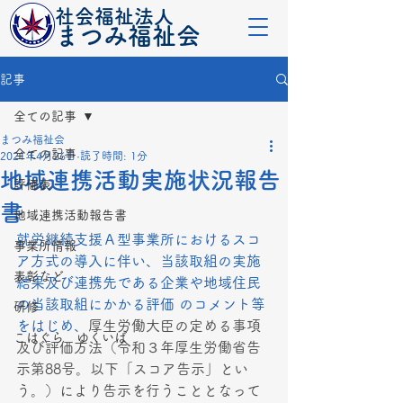
社会福祉法人
​まつみ福祉会
記事
全ての記事
まつみ福祉会
全ての記事
2021年4月26日
読了時間: 1分
地域連携活動実施状況報告
評価表
書
地域連携活動報告書
就労継続支援Ａ型事業所におけるスコ
事業所情報
ア方式の導入に伴い、当該取組の実施
表彰など
結果及び連携先である企業や地域住民
の当該取組にかかる評価 のコメント等
研修
をはじめ、
厚生労働大臣の定める事項
こはぐら ゆくいば
及び評価方法（令和３年厚生労働省告
示第88号。以下「スコア告示」とい
う。）により告示を行うこととなって