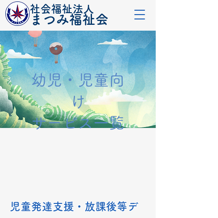
社会福祉法人
​まつみ福祉会
幼児・児童向
け
サービス一覧
児童発達支援・放課後等デ