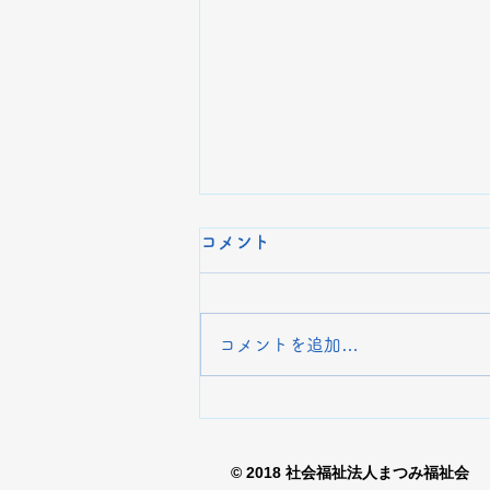
令和5年度 評価票の公表
コメント
桜山荘さくらキッズでは、それぞ
れ事業所職員や保護者等のみなさ
まへアンケートを実施し結果を集
コメントを追加…
計いたしました。（PDF形式で確
認できます） さくらキッズ2号館
・事業所による自己評価 ・保護
者等からの評価
© 2018 社会福祉法人まつみ福祉会