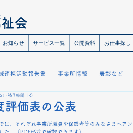
人
福祉会
お知らせ
サービス一覧
公開資料
お仕事探し
域連携活動報告書
事業所情報
表彰など
25日
読了時間: 1分
度評価表の公表
では、それぞれ事業所職員や保護者等のみなさまへアン
した。（PDF形式で確認できます）