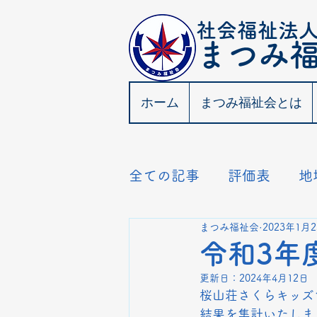
社会福祉法
​まつみ
ホーム
まつみ福祉会とは
全ての記事
評価表
地
まつみ福祉会
2023年1月
こはぐら ゆくいば
令和3年
更新日：
2024年4月12日
桜山荘さくらキッズ
結果を集計いたしま